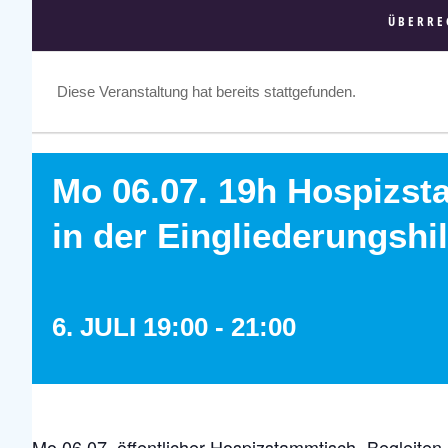
ÜBERRE
Diese Veranstaltung hat bereits stattgefunden.
Mo 06.07. 19h Hospizst
in der Eingliederungshil
6. JULI 19:00
-
21:00
Mo 06.07. öffentlicher Hospizstammtisch „Begleiten i