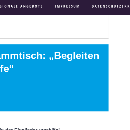
GIONALE ANGEBOTE
IMPRESSUM
DATENSCHUTZER
ammtisch: „Begleiten
fe“
n der Eingliederungshilfe“