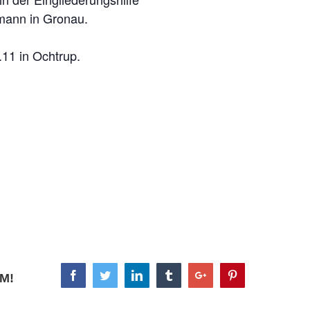
emann in Gronau.
.11 in Ochtrup.
Facebook
Twitter
Linkedin
Tumblr
Google+
Pinterest
M!