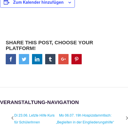
Zum Kalender hinzufügen
SHARE THIS POST, CHOOSE YOUR
PLATFORM!
Facebook
Twitter
Linkedin
Tumblr
Google+
Pinterest
VERANSTALTUNG-NAVIGATION
Di 23.06. Letzte Hilfe Kurs
Mo 06.07. 19h Hospizstammtisch:
für SchülerInnen
„Begleiten in der Eingliederungshilfe“