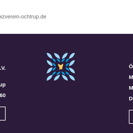
izverein-ochtrup.de
Ö
V.
M
rup
M
260
D