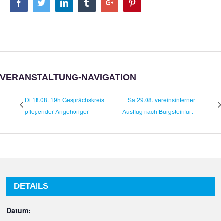
Facebook
Twitter
Linkedin
Tumblr
Google+
Pinterest
VERANSTALTUNG-NAVIGATION
Di 18.08. 19h Gesprächskreis
Sa 29.08. vereinsinterner
pflegender Angehöriger
Ausflug nach Burgsteinfurt
DETAILS
Datum: