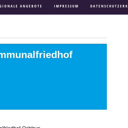
GIONALE ANGEBOTE
IMPRESSUM
DATENSCHUTZER
ommunalfriedhof
lfriedhof Ochtrup