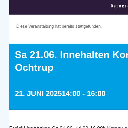
ÜBERRE
Diese Veranstaltung hat bereits stattgefunden.
Sa 21.06. Innehalten K
Ochtrup
21. JUNI 202514:00
-
16:00
Projekt Innehalten Sa 21.06. 14 00-16 00h Kommuna