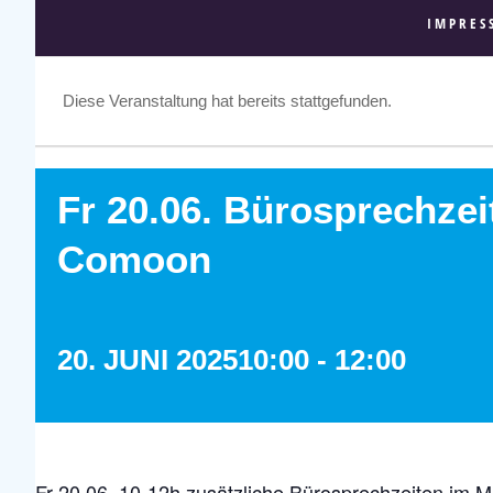
IMPRES
Diese Veranstaltung hat bereits stattgefunden.
Fr 20.06. Bürosprechzei
Comoon
20. JUNI 202510:00
-
12:00
Fr 20.06. 10-12h zusätzliche Bürosprechzeiten im 