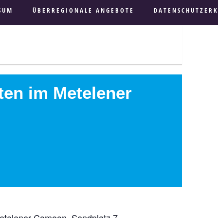
SUM
ÜBERREGIONALE ANGEBOTE
DATENSCHUTZER
ten im Metelener
Metelener Comoon, Sendplatz 7