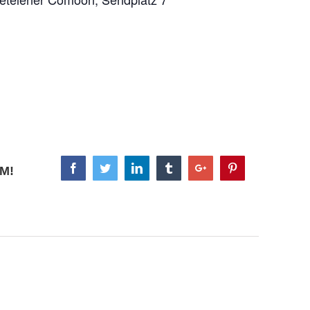
Facebook
Twitter
Linkedin
Tumblr
Google+
Pinterest
M!