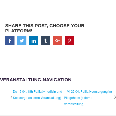
SHARE THIS POST, CHOOSE YOUR
PLATFORM!
Facebook
Twitter
Linkedin
Tumblr
Google+
Pinterest
VERANSTALTUNG-NAVIGATION
Do 16.04. 18h Palliativmedizin und
Mi 22.04. Palliativversorgung im
Seelsorge (externe Veranstaltung)
Pflegeheim (externe
Veranstaltung)