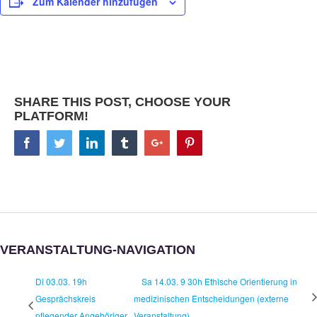
Zum Kalender hinzufügen
SHARE THIS POST, CHOOSE YOUR
PLATFORM!
Facebook
Twitter
Linkedin
Tumblr
Google+
Pinterest
VERANSTALTUNG-NAVIGATION
Di 03.03. 19h
Sa 14.03. 9 30h Ethische Orientierung in
Gesprächskreis
medizinischen Entscheidungen (externe
pflegender Angehöriger
Veranstaltung)