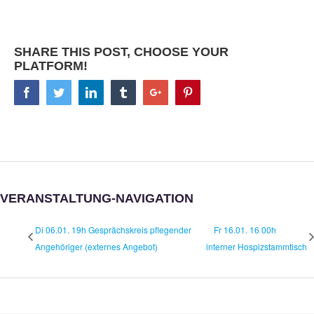
SHARE THIS POST, CHOOSE YOUR
PLATFORM!
Facebook
Twitter
Linkedin
Tumblr
Google+
Pinterest
VERANSTALTUNG-NAVIGATION
Di 06.01. 19h Gesprächskreis pflegender
Fr 16.01. 16 00h
Angehöriger (externes Angebot)
interner Hospizstammtisch