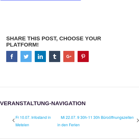
SHARE THIS POST, CHOOSE YOUR
PLATFORM!
Facebook
Twitter
Linkedin
Tumblr
Google+
Pinterest
VERANSTALTUNG-NAVIGATION
Fr 10.07. Infostand in
Mi 22.07. 9 30h-11 30h Büroöffnungszeiten
Metelen
in den Ferien